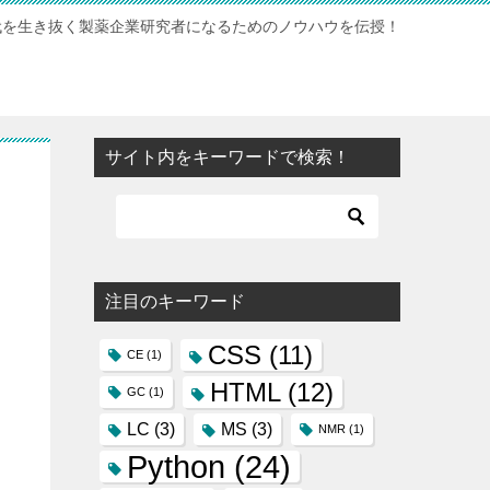
時代を生き抜く製薬企業研究者になるためのノウハウを伝授！
サイト内をキーワードで検索！
注目のキーワード
CSS
(11)
CE
(1)
HTML
(12)
GC
(1)
LC
(3)
MS
(3)
NMR
(1)
Python
(24)