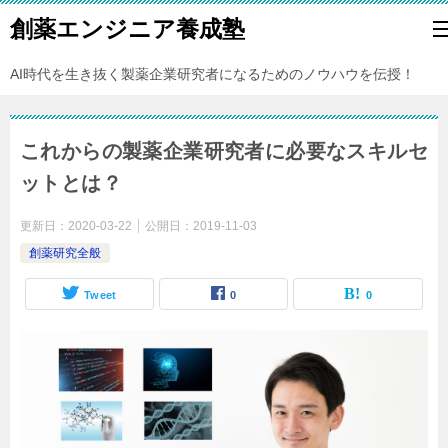
創薬エンジニア養成塾
AI時代を生き抜く製薬企業研究者になるためのノウハウを伝授！
これからの製薬企業研究者に必要なスキルセ
ットとは？
更新日：
2020-03-22
公開日：
2019-11-03
創薬研究全般
Tweet
0
0