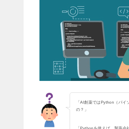
「AI創薬ではPython
の？」
「Pythonを使えば、製