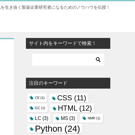
時代を生き抜く製薬企業研究者になるためのノウハウを伝授！
サイト内をキーワードで検索！
注目のキーワード
CSS
(11)
CE
(1)
HTML
(12)
GC
(1)
LC
(3)
MS
(3)
NMR
(1)
Python
(24)